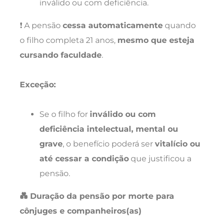
inválido ou com deficiência.
❗ A pensão
cessa automaticamente
quando
o filho completa 21 anos,
mesmo que esteja
cursando faculdade
.
Exceção:
Se o filho for
inválido ou com
deficiência intelectual, mental ou
grave
, o benefício poderá ser
vitalício ou
até cessar a condição
que justificou a
pensão.
💑 Duração da pensão por morte para
cônjuges e companheiros(as)