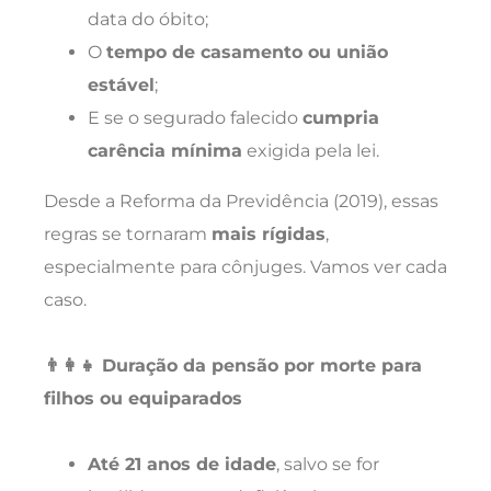
data do óbito;
O
tempo de casamento ou união
estável
;
E se o segurado falecido
cumpria
carência mínima
exigida pela lei.
Desde a Reforma da Previdência (2019), essas
regras se tornaram
mais rígidas
,
especialmente para cônjuges. Vamos ver cada
caso.
👨‍👩‍👧 Duração da pensão por morte para
filhos ou equiparados
Até 21 anos de idade
, salvo se for