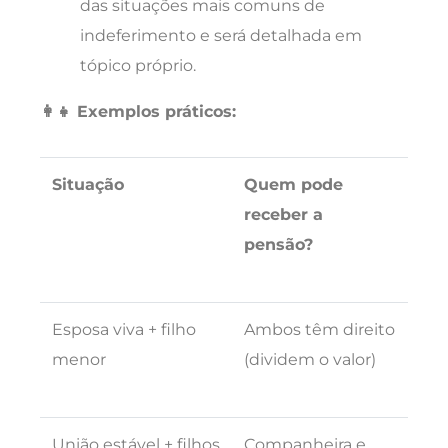
das situações mais comuns de
indeferimento e será detalhada em
tópico próprio.
👩‍👧 Exemplos práticos:
Situação
Quem pode
receber a
pensão?
Esposa viva + filho
Ambos têm direito
menor
(dividem o valor)
União estável + filhos
Companheira e