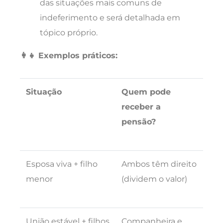
das situações mais comuns de
indeferimento e será detalhada em
tópico próprio.
👩‍👧 Exemplos práticos:
Situação
Quem pode
receber a
pensão?
Esposa viva + filho
Ambos têm direito
menor
(dividem o valor)
União estável + filhos
Companheira e