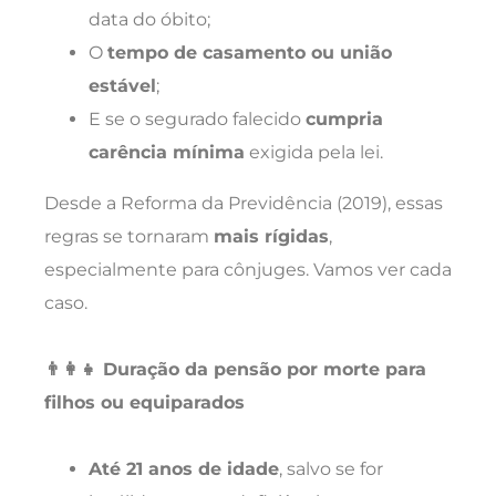
data do óbito;
O
tempo de casamento ou união
estável
;
E se o segurado falecido
cumpria
carência mínima
exigida pela lei.
Desde a Reforma da Previdência (2019), essas
regras se tornaram
mais rígidas
,
especialmente para cônjuges. Vamos ver cada
caso.
👨‍👩‍👧 Duração da pensão por morte para
filhos ou equiparados
Até 21 anos de idade
, salvo se for