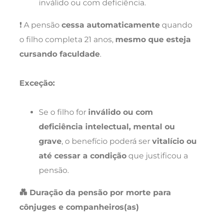
inválido ou com deficiência.
❗ A pensão
cessa automaticamente
quando
o filho completa 21 anos,
mesmo que esteja
cursando faculdade
.
Exceção:
Se o filho for
inválido ou com
deficiência intelectual, mental ou
grave
, o benefício poderá ser
vitalício ou
até cessar a condição
que justificou a
pensão.
💑 Duração da pensão por morte para
cônjuges e companheiros(as)