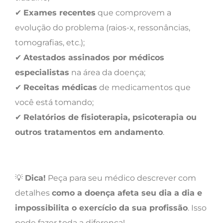
✔
Exames recentes
que comprovem a
evolução do problema (raios-x, ressonâncias,
tomografias, etc.);
✔
Atestados assinados por médicos
especialistas
na área da doença;
✔
Receitas médicas
de medicamentos que
você está tomando;
✔
Relatórios de fisioterapia, psicoterapia ou
outros tratamentos em andamento
.
💡
Dica!
Peça para seu médico descrever com
detalhes
como a doença afeta seu dia a dia e
impossibilita o exercício da sua profissão
. Isso
pode fazer toda a diferença!