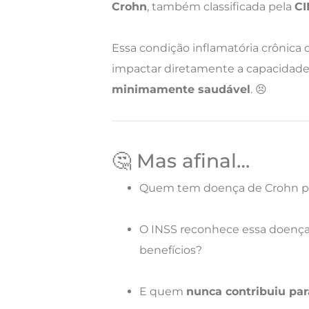
Crohn
, também classificada pela
CI
Essa condição inflamatória crônica d
impactar diretamente a capacidad
minimamente saudável
. 😣
🤔 Mas afinal…
Quem tem doença de Crohn p
O INSS reconhece essa doenç
benefícios?
E quem
nunca contribuiu par