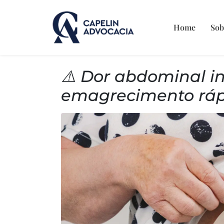
Home
Sob
⚠️ Dor abdominal in
emagrecimento rápi