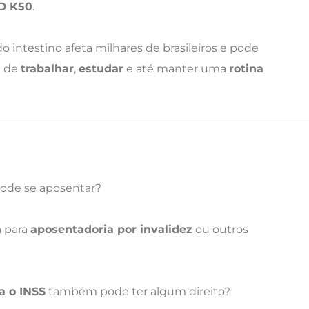
D K50
.
o intestino afeta milhares de brasileiros e pode
e de
trabalhar
,
estudar
e até manter uma
rotina
ode se aposentar?
a para
aposentadoria por invalidez
ou outros
a o INSS
também pode ter algum direito?