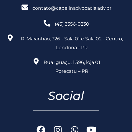
contato@capelinadvocacia.adv.br
(43) 3356-0230
R. Maranhão, 326 - Sala 01 e Sala 02 - Centro,
Londrina - PR
Rua Iguaçu, 1.596, loja 01
Porecatu – PR
Social