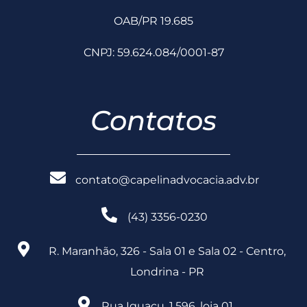
OAB/PR 19.685
CNPJ: 59.624.084/0001-87
Contatos
contato@capelinadvocacia.adv.br
(43) 3356-0230
R. Maranhão, 326 - Sala 01 e Sala 02 - Centro,
Londrina - PR
Rua Iguaçu, 1.596, loja 01