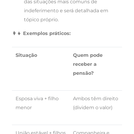
das situações mais comuns de
indeferimento e será detalhada em
tópico próprio.
👩‍👧 Exemplos práticos:
Situação
Quem pode
receber a
pensão?
Esposa viva + filho
Ambos têm direito
menor
(dividem o valor)
União estável + filhos
Companheira e