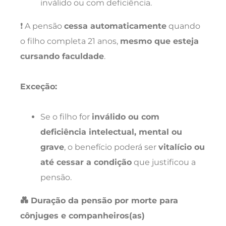
inválido ou com deficiência.
❗ A pensão
cessa automaticamente
quando
o filho completa 21 anos,
mesmo que esteja
cursando faculdade
.
Exceção:
Se o filho for
inválido ou com
deficiência intelectual, mental ou
grave
, o benefício poderá ser
vitalício ou
até cessar a condição
que justificou a
pensão.
💑 Duração da pensão por morte para
cônjuges e companheiros(as)