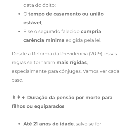
data do óbito;
O
tempo de casamento ou união
estável
;
E se o segurado falecido
cumpria
carência mínima
exigida pela lei.
Desde a Reforma da Previdência (2019), essas
regras se tornaram
mais rígidas
,
especialmente para cônjuges. Vamos ver cada
caso.
👨‍👩‍👧 Duração da pensão por morte para
filhos ou equiparados
Até 21 anos de idade
, salvo se for