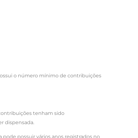
possui o número mínimo de contribuições
contribuições tenham sido
er dispensada.
 pode possuir vários anos registrados no