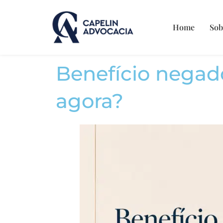
Home
Sob
Benefício negado
agora?