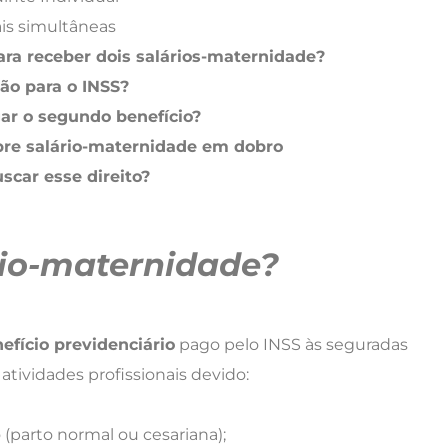
is simultâneas
ara receber dois salários-maternidade?
ão para o INSS?
gar o segundo benefício?
bre salário-maternidade em dobro
scar esse direito?
rio-maternidade?
efício previdenciário
pago pelo INSS às seguradas
atividades profissionais devido:
(parto normal ou cesariana);