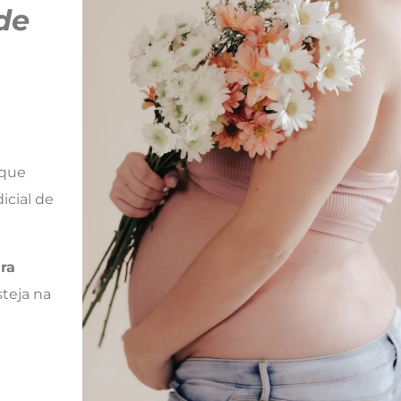
de
 que
icial de
ra
teja na