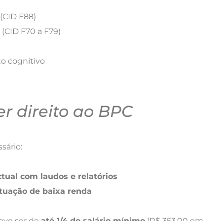
(CID F88)
e (CID F70 a F79)
o cognitivo
er direito ao BPC
sário:
tual com laudos e relatórios
ituação de baixa renda
deve ser de
até 1/4 do salário mínimo
(R$ 353,00 em