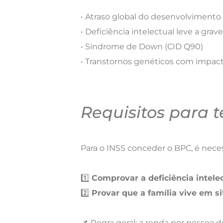
• Atraso global do desenvolvimento 
• Deficiência intelectual leve a grav
• Síndrome de Down (CID Q90)
• Transtornos genéticos com impact
Requisitos para t
Para o INSS conceder o BPC, é neces
1️⃣
Comprovar a deficiência intelec
2️⃣
Provar que a família vive em s
📌 Regra geral: a renda por pessoa 