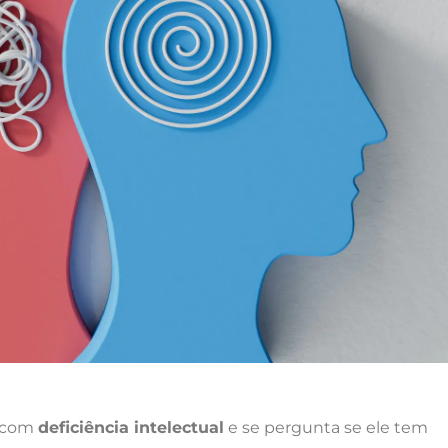
r com
deficiência intelectual
e se pergunta se ele tem