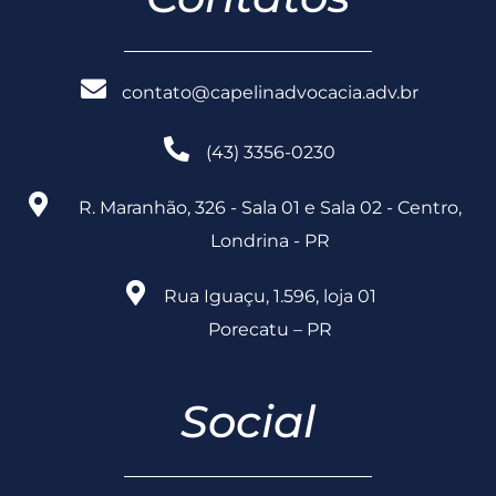
contato@capelinadvocacia.adv.br
(43) 3356-0230
R. Maranhão, 326 - Sala 01 e Sala 02 - Centro,
Londrina - PR
Rua Iguaçu, 1.596, loja 01
Porecatu – PR
Social