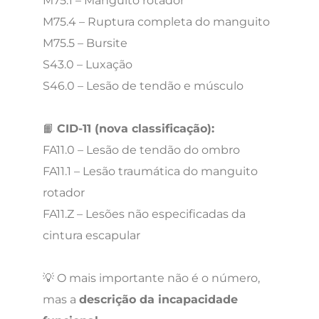
M75.1 – Manguito rotador
M75.4 – Ruptura completa do manguito
M75.5 – Bursite
S43.0 – Luxação
S46.0 – Lesão de tendão e músculo
📙
CID-11 (nova classificação):
FA11.0 – Lesão de tendão do ombro
FA11.1 – Lesão traumática do manguito
rotador
FA11.Z – Lesões não especificadas da
cintura escapular
💡 O mais importante não é o número,
mas a
descrição da incapacidade