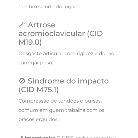
“ombro saindo do lugar”.
🦴 Artrose
acromioclavicular (CID
M19.0)
Desgaste articular com rigidez e dor ao
carregar peso.
🚫 Síndrome do impacto
(CID M75.1)
Compressão de tendões e bursas,
comum em quem trabalha com os
braços erguidos.
📍
Importante:
O INSS avalia o quanto a