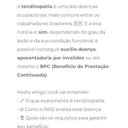
A
tendinopatia
é uma das doenças
ocupacionais mais comuns entre os
trabalhadores brasileiros 🇧🇷. E a boa
notícia é:
sim
, dependendo do grau da
lesão e da sua condição funcional, é
possível conseguir
auxílio-doença
,
aposentadoria por invalidez
ou até
mesmo o
BPC (Benefício de Prestação
Continuada)
.
Neste artigo, você vai entender:
• 🦴 O que exatamente é tendinopatia;
• ⚖️ Como o INSS analisa essa doença;
• 🧾 Quais são os requisitos para garantir
seu benefício;