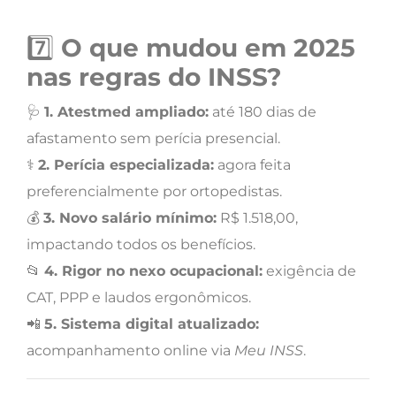
7️⃣
O que mudou em 2025
nas regras do INSS?
🩺
1. Atestmed ampliado:
até 180 dias de
afastamento sem perícia presencial.
⚕️
2. Perícia especializada:
agora feita
preferencialmente por ortopedistas.
💰
3. Novo salário mínimo:
R$ 1.518,00,
impactando todos os benefícios.
📂
4. Rigor no nexo ocupacional:
exigência de
CAT, PPP e laudos ergonômicos.
📲
5. Sistema digital atualizado:
acompanhamento online via
Meu INSS
.