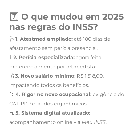
7️⃣
O que mudou em 2025
nas regras do INSS?
🩺
1. Atestmed ampliado:
até 180 dias de
afastamento sem perícia presencial.
⚕️
2. Perícia especializada:
agora feita
preferencialmente por ortopedistas.
💰
3. Novo salário mínimo:
R$ 1.518,00,
impactando todos os benefícios.
📂
4. Rigor no nexo ocupacional:
exigência de
CAT, PPP e laudos ergonômicos.
📲
5. Sistema digital atualizado:
acompanhamento online via
Meu INSS
.