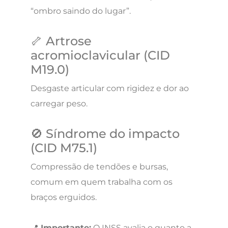
“ombro saindo do lugar”.
🦴 Artrose
acromioclavicular (CID
M19.0)
Desgaste articular com rigidez e dor ao
carregar peso.
🚫 Síndrome do impacto
(CID M75.1)
Compressão de tendões e bursas,
comum em quem trabalha com os
braços erguidos.
📍
Importante:
O INSS avalia o quanto a