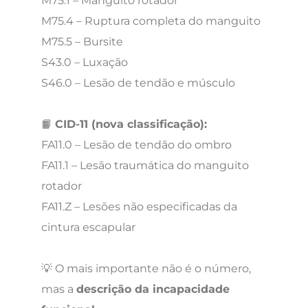
M75.1 – Manguito rotador
M75.4 – Ruptura completa do manguito
M75.5 – Bursite
S43.0 – Luxação
S46.0 – Lesão de tendão e músculo
📙
CID-11 (nova classificação):
FA11.0 – Lesão de tendão do ombro
FA11.1 – Lesão traumática do manguito
rotador
FA11.Z – Lesões não especificadas da
cintura escapular
💡 O mais importante não é o número,
mas a
descrição da incapacidade