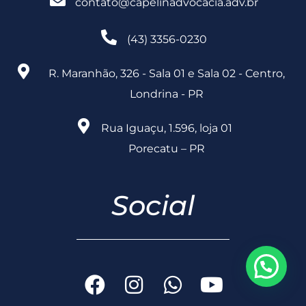
contato@capelinadvocacia.adv.br
(43) 3356-0230
R. Maranhão, 326 - Sala 01 e Sala 02 - Centro,
Londrina - PR
Rua Iguaçu, 1.596, loja 01
Porecatu – PR
Social