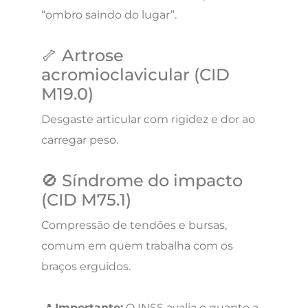
“ombro saindo do lugar”.
🦴 Artrose
acromioclavicular (CID
M19.0)
Desgaste articular com rigidez e dor ao
carregar peso.
🚫 Síndrome do impacto
(CID M75.1)
Compressão de tendões e bursas,
comum em quem trabalha com os
braços erguidos.
📍
Importante:
O INSS avalia o quanto a