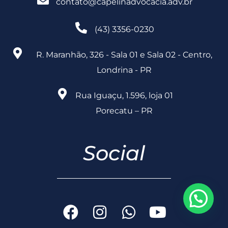
contato@capelinadvocacia.adv.br
(43) 3356-0230
R. Maranhão, 326 - Sala 01 e Sala 02 - Centro,
Londrina - PR
Rua Iguaçu, 1.596, loja 01
Porecatu – PR
Social