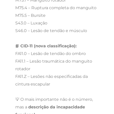
M75.1 – Manguito rotador
M75.4 – Ruptura completa do manguito
M75.5 – Bursite
S43.0 – Luxação
S46.0 – Lesão de tendão e músculo
📙
CID-11 (nova classificação):
FA11.0 – Lesão de tendão do ombro
FA11.1 – Lesão traumática do manguito
rotador
FA11.Z – Lesões não especificadas da
cintura escapular
💡 O mais importante não é o número,
mas a
descrição da incapacidade