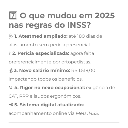
7️⃣
O que mudou em 2025
nas regras do INSS?
🩺
1. Atestmed ampliado:
até 180 dias de
afastamento sem perícia presencial.
⚕️
2. Perícia especializada:
agora feita
preferencialmente por ortopedistas.
💰
3. Novo salário mínimo:
R$ 1.518,00,
impactando todos os benefícios.
📂
4. Rigor no nexo ocupacional:
exigência de
CAT, PPP e laudos ergonômicos.
📲
5. Sistema digital atualizado:
acompanhamento online via
Meu INSS
.