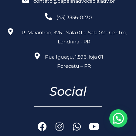
contato@capelinadvocacia.adv.br
(43) 3356-0230
R. Maranhão, 326 - Sala 01 e Sala 02 - Centro,
Londrina - PR
Rua Iguaçu, 1.596, loja 01
Porecatu – PR
Social