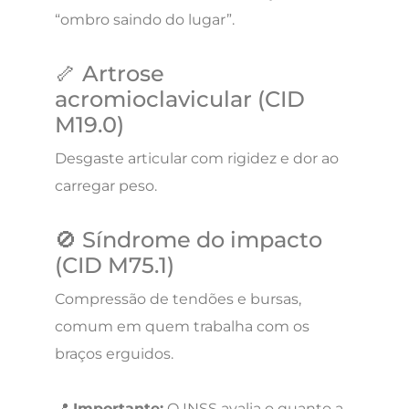
“ombro saindo do lugar”.
🦴 Artrose
acromioclavicular (CID
M19.0)
Desgaste articular com rigidez e dor ao
carregar peso.
🚫 Síndrome do impacto
(CID M75.1)
Compressão de tendões e bursas,
comum em quem trabalha com os
braços erguidos.
📍
Importante:
O INSS avalia o quanto a