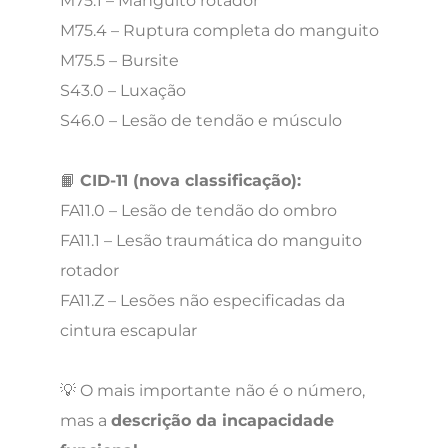
M75.1 – Manguito rotador
M75.4 – Ruptura completa do manguito
M75.5 – Bursite
S43.0 – Luxação
S46.0 – Lesão de tendão e músculo
📙
CID-11 (nova classificação):
FA11.0 – Lesão de tendão do ombro
FA11.1 – Lesão traumática do manguito
rotador
FA11.Z – Lesões não especificadas da
cintura escapular
💡 O mais importante não é o número,
mas a
descrição da incapacidade