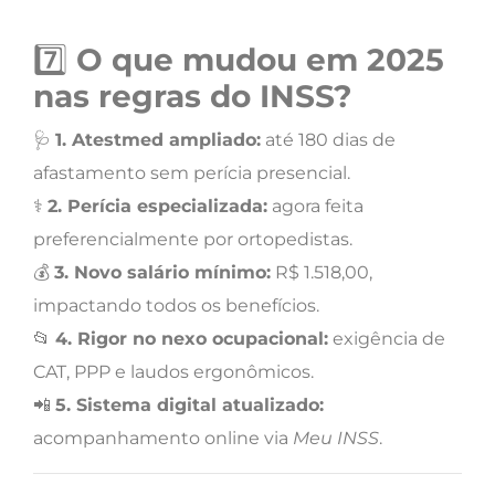
7️⃣
O que mudou em 2025
nas regras do INSS?
🩺
1. Atestmed ampliado:
até 180 dias de
afastamento sem perícia presencial.
⚕️
2. Perícia especializada:
agora feita
preferencialmente por ortopedistas.
💰
3. Novo salário mínimo:
R$ 1.518,00,
impactando todos os benefícios.
📂
4. Rigor no nexo ocupacional:
exigência de
CAT, PPP e laudos ergonômicos.
📲
5. Sistema digital atualizado:
acompanhamento online via
Meu INSS
.