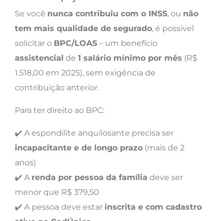
Se você
nunca contribuiu com o INSS
, ou
não
tem mais qualidade de segurado
, é possível
solicitar o
BPC/LOAS
– um benefício
assistencial
de
1 salário mínimo por mês
(R$
1.518,00 em 2025), sem exigência de
contribuição anterior.
Para ter direito ao BPC:
✔️ A espondilite anquilosante precisa ser
incapacitante e de longo prazo
(mais de 2
anos)
✔️ A
renda por pessoa da família
deve ser
menor que R$ 379,50
✔️ A pessoa deve estar
inscrita e com cadastro