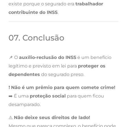
existe porque o segurado era
trabalhador
contribuinte do INSS
.
07. Conclusão
📌 O
auxílio-reclusão do INSS
é um benefício
legítimo e previsto em lei para
proteger os
dependentes
do segurado preso.
❗
Não é um prêmio para quem comete crime!
➡️ É uma
proteção social
para quem ficou
desamparado.
⚠️
Não deixe seus direitos de lado!
Mesmo que pareça complexo, o benefício pode