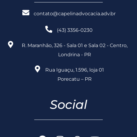
contato@capelinadvocacia.adv.br
(43) 3356-0230
R. Maranhão, 326 - Sala 01 e Sala 02 - Centro,
Londrina - PR
Rua Iguaçu, 1.596, loja 01
Porecatu – PR
Social