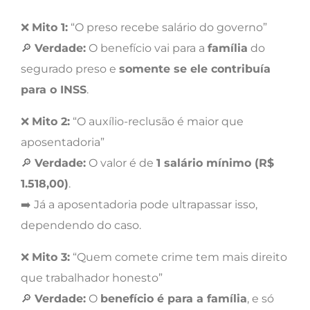
❌
Mito 1:
“O preso recebe salário do governo”
🔎
Verdade:
O benefício vai para a
família
do
segurado preso e
somente se ele contribuía
para o INSS
.
❌
Mito 2:
“O auxílio-reclusão é maior que
aposentadoria”
🔎
Verdade:
O valor é de
1 salário mínimo (R$
1.518,00)
.
➡️ Já a aposentadoria pode ultrapassar isso,
dependendo do caso.
❌
Mito 3:
“Quem comete crime tem mais direito
que trabalhador honesto”
🔎
Verdade:
O
benefício é para a família
, e só