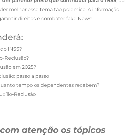
 um parente preso que contribuía para o INSS
, ou
der melhor esse tema tão polêmico. A informação
garantir direitos e combater fake News!
nderá:
 do INSS?
io-Reclusão?
clusão em 2025?
clusão: passo a passo
r quanto tempo os dependentes recebem?
uxílio-Reclusão
om atenção os tópicos