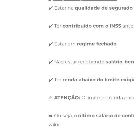
✔️ Estar na
qualidade de segurado
✔️ Ter
contribuído com o INSS
antes
✔️ Estar em
regime fechado
;
✔️ Não estar recebendo
salário
,
ben
✔️ Ter
renda abaixo do limite exigi
⚠️
ATENÇÃO:
O limite de renda para
➡️ Ou seja, o
último salário de con
valor.