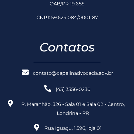
OAB/PR 19.685
CNPJ: 59.624.084/0001-87
Contatos
contato@capelinadvocacia.adv.br
(43) 3356-0230
R. Maranhão, 326 - Sala 01 e Sala 02 - Centro,
Londrina - PR
Rua Iguaçu, 1.596, loja 01