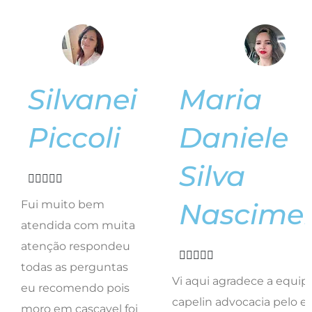
Silvanei
Maria
Piccoli
Daniele
Silva





Nascime
Fui muito bem
atendida com muita
atenção respondeu





todas as perguntas
Vi aqui agradece a equip
eu recomendo pois
capelin advocacia pelo e
moro em cascavel foi
trabalho. E representa a 
feito tudo online
trabalhadores de londrin
muito competente
feliz com resultado do tr
menos do tempo
de vcs equipe que me
esperando ele