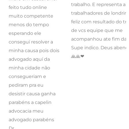
acompanhou ate fim da vi
conseguí resolver a
Supe indico. Deus abenç
minha causa pois dois
🙏🙏❤
advogado aquí da
minha cidade não
consegueriam e
pediram pra eu
desistir causa ganha
parabéns a capelin
advocacia meu
advogado parabéns
Dr