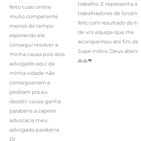
acompanhou ate fim da vi
conseguí resolver a
Supe indico. Deus abenç
minha causa pois dois
🙏🙏❤
advogado aquí da
minha cidade não
consegueriam e
pediram pra eu
desistir causa ganha
parabéns a capelin
advocacia meu
advogado parabéns
Dr