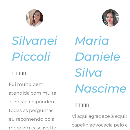
Silvanei
Maria
Piccoli
Daniele
Silva





Nascime
Fui muito bem
atendida com muita
atenção respondeu





todas as perguntas
Vi aqui agradece a equip
eu recomendo pois
capelin advocacia pelo e
moro em cascavel foi
trabalho. E representa a 
feito tudo online
trabalhadores de londrin
muito competente
feliz com resultado do tr
menos do tempo
de vcs equipe que me
esperando ele