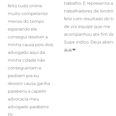
acompanhou ate fim da vi
conseguí resolver a
Supe indico. Deus abenç
minha causa pois dois
🙏🙏❤
advogado aquí da
minha cidade não
consegueriam e
pediram pra eu
desistir causa ganha
parabéns a capelin
advocacia meu
advogado parabéns
Dr