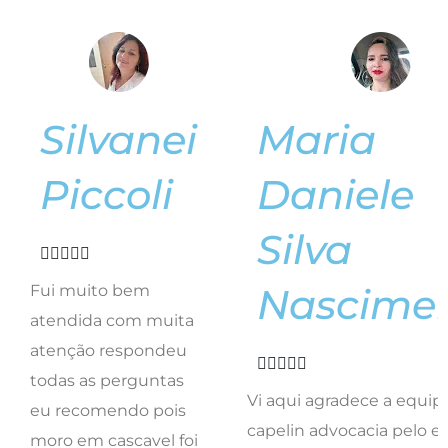
Silvanei
Maria
Piccoli
Daniele
Silva





Nascime
Fui muito bem
atendida com muita
atenção respondeu





todas as perguntas
Vi aqui agradece a equip
eu recomendo pois
capelin advocacia pelo e
moro em cascavel foi
trabalho. E representa a 
feito tudo online
trabalhadores de londrin
muito competente
feliz com resultado do tr
menos do tempo
de vcs equipe que me
esperando ele