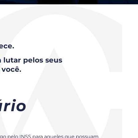
ece.
 lutar pelos seus
 você.
ário
ago pelo INSS para aqueles que possuam