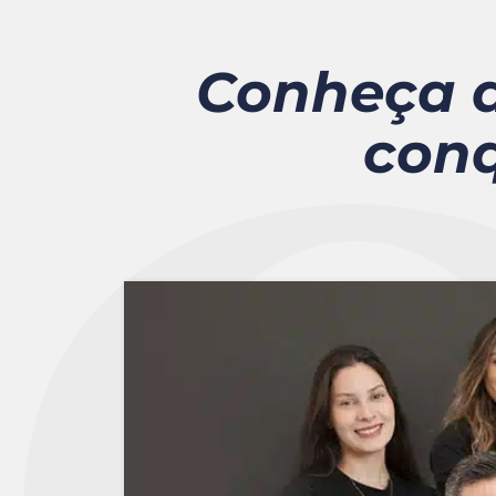
Conheça a
conq