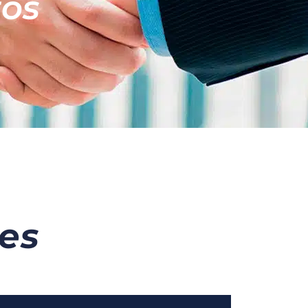
tos
es