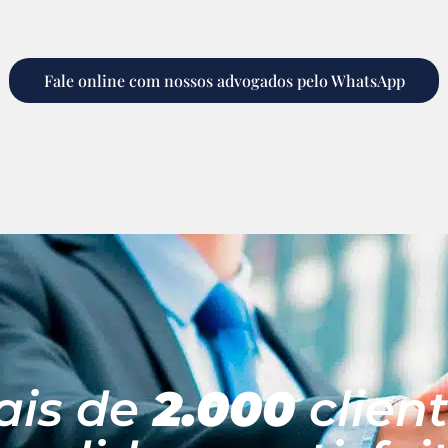
Fale online com nossos advogados pelo WhatsApp
ais de
2.000
clien