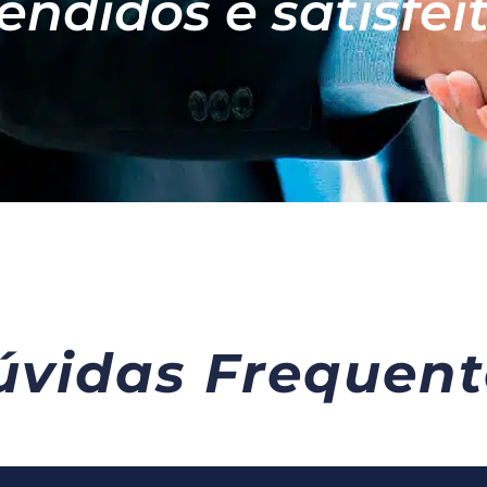
endidos e satisfei
úvidas Frequent