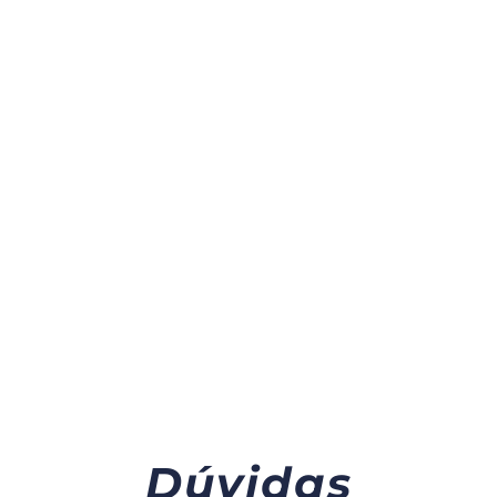
Mais de
2.000
clientes
atendidos e
satisfeitos
Dúvidas