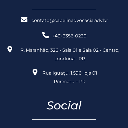
contato@capelinadvocacia.adv.br
(43) 3356-0230
R. Maranhão, 326 - Sala 01 e Sala 02 - Centro,
Londrina - PR
Rua Iguaçu, 1.596, loja 01
Porecatu – PR
Social