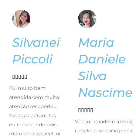
Silvanei
Maria
Piccoli
Daniele
Silva





Nascime
Fui muito bem
atendida com muita
atenção respondeu





todas as perguntas
Vi aqui agradece a equip
eu recomendo pois
capelin advocacia pelo e
moro em cascavel foi