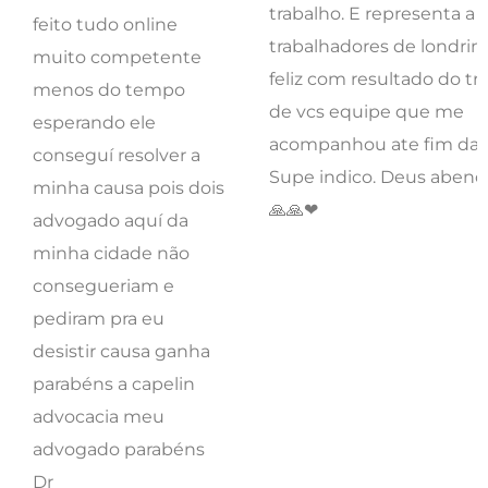
acompanhou ate fim da vi
conseguí resolver a
Supe indico. Deus abenç
minha causa pois dois
🙏🙏❤
advogado aquí da
minha cidade não
consegueriam e
pediram pra eu
desistir causa ganha
parabéns a capelin
advocacia meu
advogado parabéns
Dr