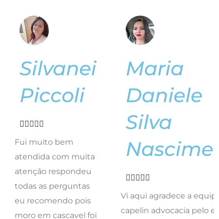
Silvanei
Maria
Piccoli
Daniele
Silva





Nascime
Fui muito bem
atendida com muita
atenção respondeu





todas as perguntas
Vi aqui agradece a equip
eu recomendo pois
capelin advocacia pelo e
moro em cascavel foi
trabalho. E representa a 
feito tudo online
trabalhadores de londrin
muito competente
feliz com resultado do tr
menos do tempo
de vcs equipe que me
esperando ele