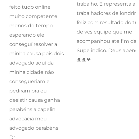
acompanhou ate fim da vi
conseguí resolver a
Supe indico. Deus abenç
minha causa pois dois
🙏🙏❤
advogado aquí da
minha cidade não
consegueriam e
pediram pra eu
desistir causa ganha
parabéns a capelin
advocacia meu
advogado parabéns
Dr