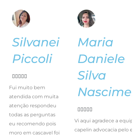
Silvanei
Maria
Piccoli
Daniele
Silva





Nascime
Fui muito bem
atendida com muita
atenção respondeu





todas as perguntas
Vi aqui agradece a equip
eu recomendo pois
capelin advocacia pelo e
moro em cascavel foi
trabalho. E representa a 
feito tudo online
trabalhadores de londrin
muito competente
feliz com resultado do tr
menos do tempo
de vcs equipe que me
esperando ele