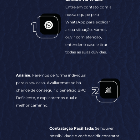
entender o caso e tirar
todas as suas dúvidas.
Análise:
Faremos de forma individual
para o seu caso. Avaliaremos se há
chance de conseguir o benefício BPC
Deficiente, e explicaremos qual o
melhor caminho.
Contratação Facilitada:
Se houver
possibilidade e você decidir contratar
nossos serviços, enviaremos um
formulário simples para preencher com
os dados e informações necessárias.
Com isso, preparamos todos os
documentos iniciais para assinatura
digital, sem burocracia.