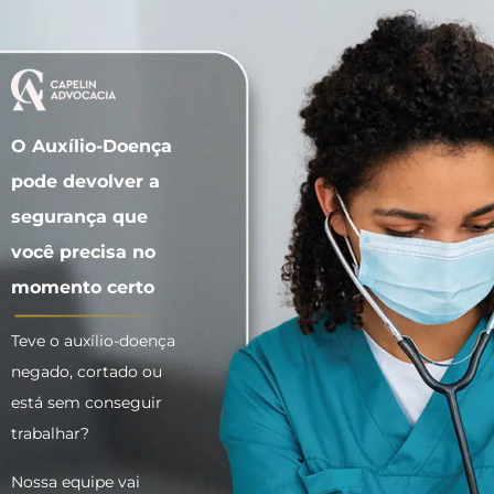
O Auxílio-Doença
pode devolver a
segurança que
você precisa no
momento certo
Teve o auxílio-doença
negado, cortado ou
está sem conseguir
trabalhar?
Nossa equipe vai