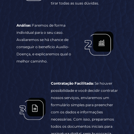
Avaliaremos se há chance de
conseguir o benefício Auxílio-
Doença, e explicaremos qual o
melhor caminho.
Contratação Facilitada:
Se houver
possibilidade e você decidir contratar
nossos serviços, enviaremos um
formulário simples para preencher
com os dados e informações
necessárias. Com isso, preparamos
todos os documentos iniciais para
assinatura digital, sem burocracia.
Início do Processo:
Com os
documentos assinados, nosso
setor jurídico assume o caso.