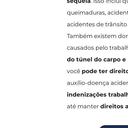
sequela
. Isso inclui 
queimaduras, aciden
acidentes de trânsito
Também existem dor
causados pelo traba
do túnel do carpo e
você
pode ter direit
auxílio-doença aciden
indenizações trabal
até manter
direitos 