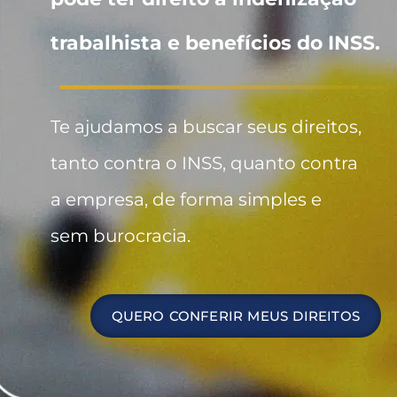
trabalhista e benefícios do INSS.
Te ajudamos a buscar seus direitos,
tanto contra o INSS, quanto contra
a empresa, de forma simples e
sem burocracia.
QUERO CONFERIR MEUS DIREITOS