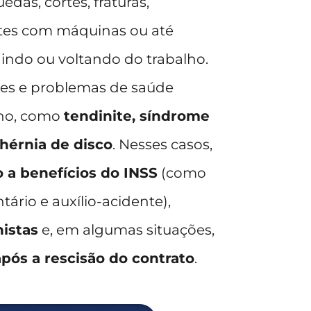
quedas, cortes, fraturas,
tes com máquinas ou até
 indo ou voltando do trabalho.
es e problemas de saúde
lho, como
tendinite, síndrome
 hérnia de disco
. Nesses casos,
o a benefícios do INSS
(como
tário e auxílio-acidente),
histas
e, em algumas situações,
após a rescisão do contrato
.